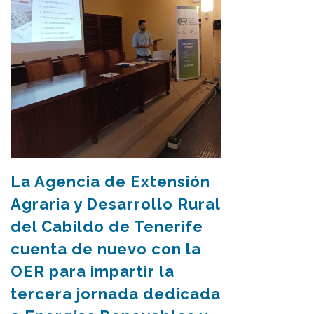
La Agencia de Extensión
Agraria y Desarrollo Rural
del Cabildo de Tenerife
cuenta de nuevo con la
OER para impartir la
tercera jornada dedicada