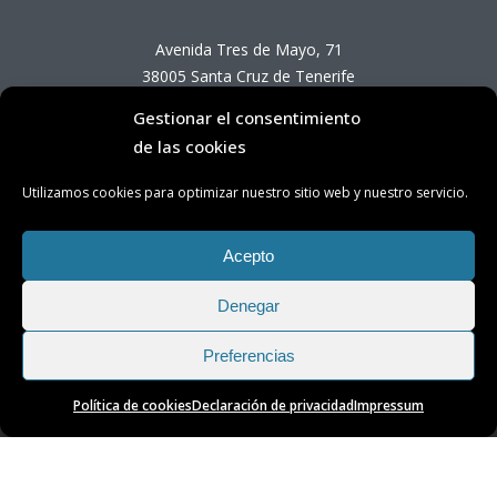
Avenida Tres de Mayo, 71
38005 Santa Cruz de Tenerife
Gestionar el consentimiento
Horario de Atención OTC
de las cookies
Utilizamos cookies para optimizar nuestro sitio web y nuestro servicio.
Lunes a viernes de 8:00 a 14:00 horas
(presencial con cita previa)
Acepto
Denegar
Preferencias
Política de cookies
Declaración de privacidad
Impressum
Transparencia
|
Aviso Legal
|
Privacidad
|
Cookies
Oficina de Transición Energética de Tenerife © 2025