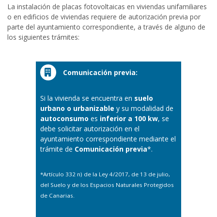
La instalación de placas fotovoltaicas en viviendas unifamiliares
o en edificios de viviendas requiere de autorización previa por
parte del ayuntamiento correspondiente, a través de alguno de
los siguientes trámites:
Comunicación previa
:
Si la vivienda se encuentra en
suelo
urbano o urbanizable
y su modalidad de
autoconsumo
es
inferior a 100 kw
, se
debe solicitar autorización en el
ayuntamiento correspondiente mediante el
trámite de
Comunicación previa
*.
*Artículo 332 n) de la Ley 4/2017, de 13 de julio,
del Suelo y de los Espacios Naturales Protegidos
de Canarias.