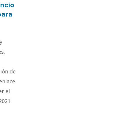
ncio
para
y
s:
ción de
 enlace
r el
2021: