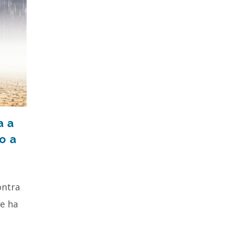
a a
o a
ontra
fe ha