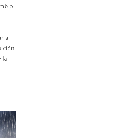
ambio
ar a
cución
 la