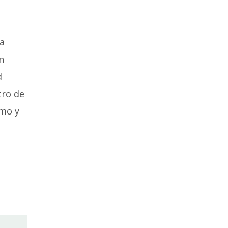
la
n
d
tro de
umo y