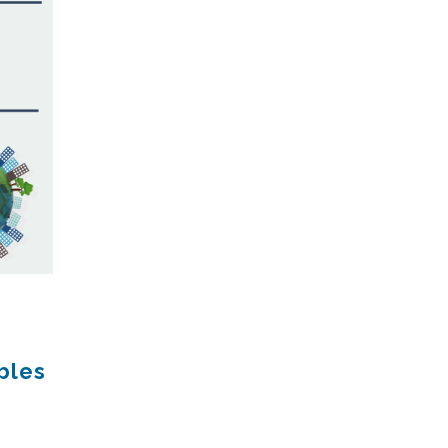
bles
e