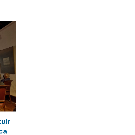
tuir
ca