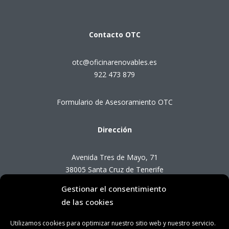
Contacto
OTC
otc@oficinarenovables.es
922 473 879
Formulario de Asesoramiento OTC
Dirección
Avenida Tres de Mayo, 71
38005 Santa Cruz de Tenerife
Gestionar el consentimiento
Horario de Atención OTC
de las cookies
Utilizamos cookies para optimizar nuestro sitio web y nuestro servicio.
Lunes a viernes de 8:00 a 14:00 horas