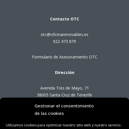
Contacto
OTC
otc@oficinarenovables.es
922 473 879
Formulario de Asesoramiento OTC
Dirección
Avenida Tres de Mayo, 71
38005 Santa Cruz de Tenerife
Gestionar el consentimiento
Horario de Atención OTC
de las cookies
Utilizamos cookies para optimizar nuestro sitio web y nuestro servicio.
Lunes a viernes de 8:00 a 14:00 horas