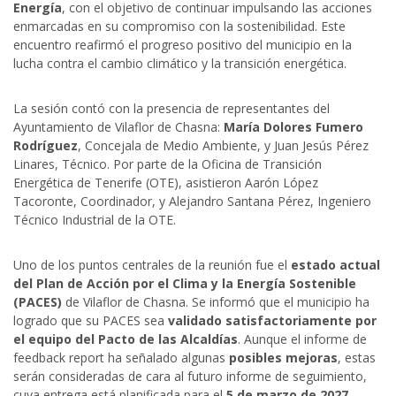
Energía
, con el objetivo de continuar impulsando las acciones
enmarcadas en su compromiso con la sostenibilidad. Este
encuentro reafirmó el progreso positivo del municipio en la
lucha contra el cambio climático y la transición energética.
La sesión contó con la presencia de representantes del
Ayuntamiento de Vilaflor de Chasna:
María Dolores Fumero
Rodríguez
, Concejala de Medio Ambiente, y Juan Jesús Pérez
Linares, Técnico. Por parte de la Oficina de Transición
Energética de Tenerife (OTE), asistieron Aarón López
Tacoronte, Coordinador, y Alejandro Santana Pérez, Ingeniero
Técnico Industrial de la OTE.
Uno de los puntos centrales de la reunión fue el
estado actual
del Plan de Acción por el Clima y la Energía Sostenible
(PACES)
de Vilaflor de Chasna. Se informó que el municipio ha
logrado que su PACES sea
validado satisfactoriamente por
el equipo del Pacto de las Alcaldías
. Aunque el informe de
feedback report ha señalado algunas
posibles mejoras
, estas
serán consideradas de cara al futuro informe de seguimiento,
cuya entrega está planificada para el
5 de marzo de 2027
.