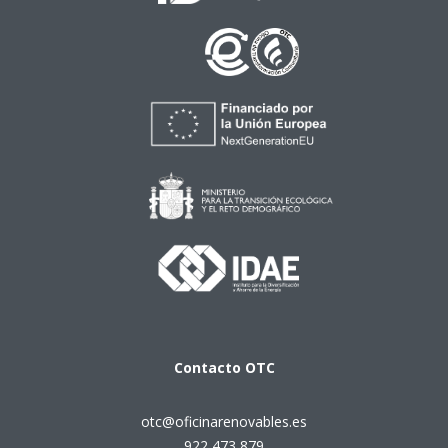
Contacto
OTC
otc@oficinarenovables.es
922 473 879