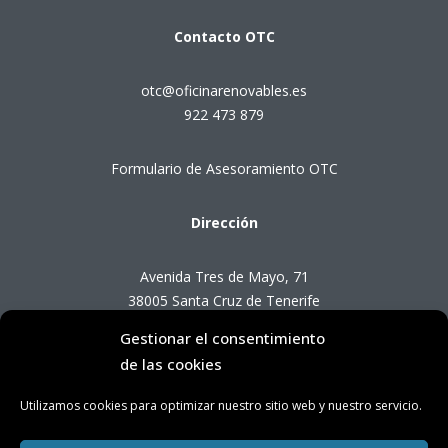
Contacto
OTC
otc@oficinarenovables.es
922 473 879
Formulario de Asesoramiento OTC
Dirección
Avenida Tres de Mayo, 71
38005 Santa Cruz de Tenerife
Gestionar el consentimiento
Horario de Atención OTC
de las cookies
Utilizamos cookies para optimizar nuestro sitio web y nuestro servicio.
Lunes a viernes de 8:00 a 14:00 horas
(presencial con cita previa)