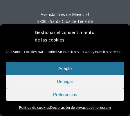
Avenida Tres de Mayo, 71
38005 Santa Cruz de Tenerife
Gestionar el consentimiento
Horario de Atención OTC
de las cookies
Utilizamos cookies para optimizar nuestro sitio web y nuestro servicio.
Lunes a viernes de 8:00 a 14:00 horas
(presencial con cita previa)
Acepto
Denegar
Preferencias
Política de cookies
Declaración de privacidad
Impressum
Transparencia
|
Aviso Legal
|
Privacidad
|
Cookies
Oficina de Transición Energética de Tenerife © 2025