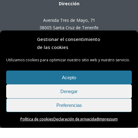
Dirección
Avenida Tres de Mayo, 71
38005 Santa Cruz de Tenerife
Gestionar el consentimiento
Horario de Atención OTC
de las cookies
Utilizamos cookies para optimizar nuestro sitio web y nuestro servicio.
Lunes a viernes de 8:00 a 14:00 horas
(presencial con cita previa)
Acepto
Denegar
Preferencias
Política de cookies
Declaración de privacidad
Impressum
Transparencia
|
Aviso Legal
|
Privacidad
|
Cookies