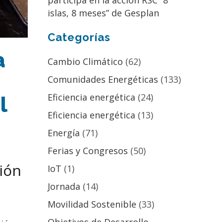
participa en la acción RSC “8
islas, 8 meses” de Gesplan
Categorías
a
Cambio Climático
(62)
Comunidades Energéticas
(133)
Eficiencia energética
(24)
l
Eficiencia energética
(13)
Energía
(71)
Ferias y Congresos
(50)
ción
IoT
(1)
Jornada
(14)
Movilidad Sostenible
(33)