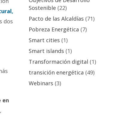
Objetivos de Desarrollo
ción
Sostenible
(22)
ural,
Pacto de las Alcaldías
(71)
s dos
Pobreza Energética
(7)
Smart cities
(1)
Smart islands
(1)
Transformación digital
(1)
 más
transición energética
(49)
Webinars
(3)
e en
,