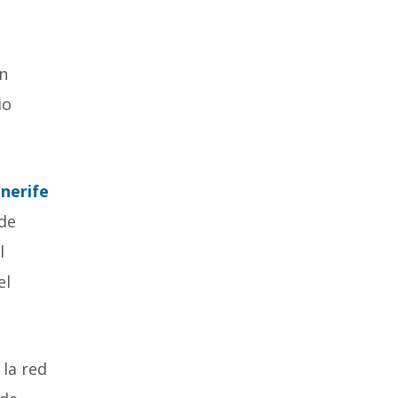
en
io
nerife
 de
l
el
 la red