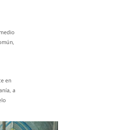
 medio
común,
te en
nía, a
elo