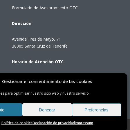
Formulario de Asesoramiento OTC
Dirección
Avenida Tres de Mayo, 71
38005 Santa Cruz de Tenerife
Horario de Atención OTC
Lunes a viernes de 8:00 a 14:00 horas
Gestionar el consentimiento de las cookies
(presencial con cita previa)
es para optimizar nuestro sitio web y nuestro servicio.
to
Denegar
Preferencias
Política de cookies
Declaración de privacidad
Impressum
Oficina de Transición Energética de Tenerife © 2025