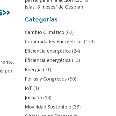
participa en la acción RSC “8
islas, 8 meses” de Gesplan
s»
Categorías
Cambio Climático
(62)
Comunidades Energéticas
(133)
Eficiencia energética
(24)
Eficiencia energética
(13)
oronte,
Energía
(71)
as por
Ferias y Congresos
(50)
IoT
(1)
Jornada
(14)
Movilidad Sostenible
(33)