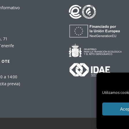
Informativo
, 71
Tenerife
n OTE
00 a 14:00
cita previa)
Utilizamos cooki
Acep