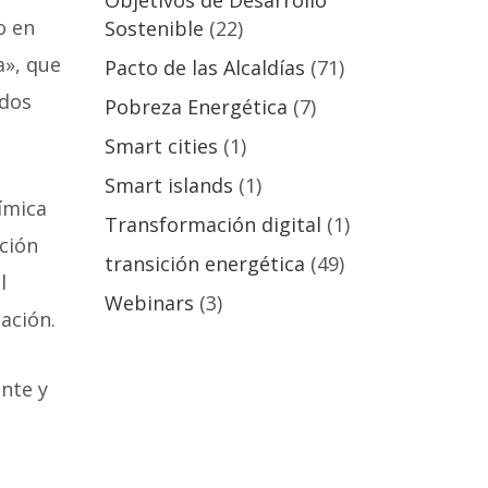
Objetivos de Desarrollo
o en
Sostenible
(22)
a», que
Pacto de las Alcaldías
(71)
odos
Pobreza Energética
(7)
Smart cities
(1)
Smart islands
(1)
ímica
Transformación digital
(1)
ción
transición energética
(49)
l
Webinars
(3)
zación.
ente y