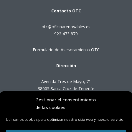
Contacto
OTC
otc@oficinarenovables.es
922 473 879
Formulario de Asesoramiento OTC
Dirección
Avenida Tres de Mayo, 71
38005 Santa Cruz de Tenerife
Gestionar el consentimiento
Horario de Atención OTC
de las cookies
Utilizamos cookies para optimizar nuestro sitio web y nuestro servicio.
Lunes a viernes de 8:00 a 14:00 horas
(presencial con cita previa)