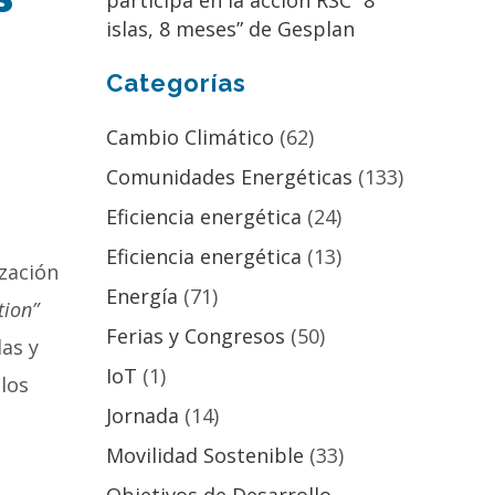
participa en la acción RSC “8
islas, 8 meses” de Gesplan
Categorías
Cambio Climático
(62)
Comunidades Energéticas
(133)
Eficiencia energética
(24)
Eficiencia energética
(13)
ización
Energía
(71)
tion”
Ferias y Congresos
(50)
das y
IoT
(1)
los
Jornada
(14)
Movilidad Sostenible
(33)