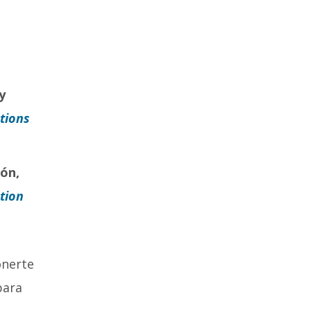
y
tions
ión,
tion
onerte
para