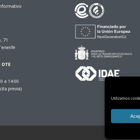
Informativo
, 71
Tenerife
n OTE
00 a 14:00
cita previa)
Utilizamos cooki
Acep