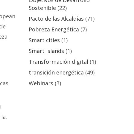
Objetivos de Desarrollo
Sostenible
(22)
ropean
Pacto de las Alcaldías
(71)
 de
Pobreza Energética
(7)
eza
Smart cities
(1)
Smart islands
(1)
Transformación digital
(1)
transición energética
(49)
cas,
Webinars
(3)
a
la.