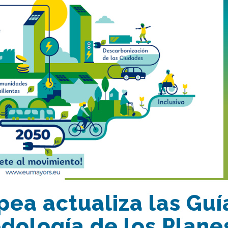
ea actualiza las Guí
dología de los Plane