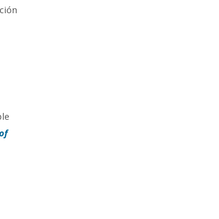
ción
ble
of