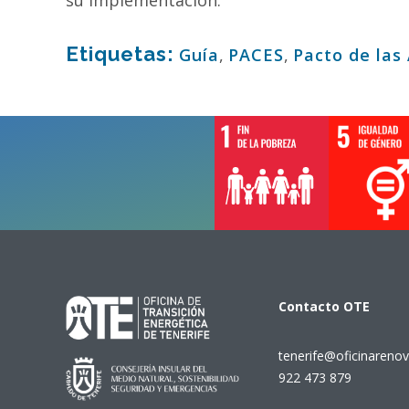
Etiquetas:
Guía
,
PACES
,
Pacto de las 
Contacto
OTE
tenerife@oficinarenov
922 473 879