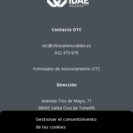
Contacto
OTC
otc@oficinarenovables.es
922 473 879
Formulario de Asesoramiento OTC
Dirección
Avenida Tres de Mayo, 71
38005 Santa Cruz de Tenerife
Gestionar el consentimiento
Horario de Atención OTC
de las cookies