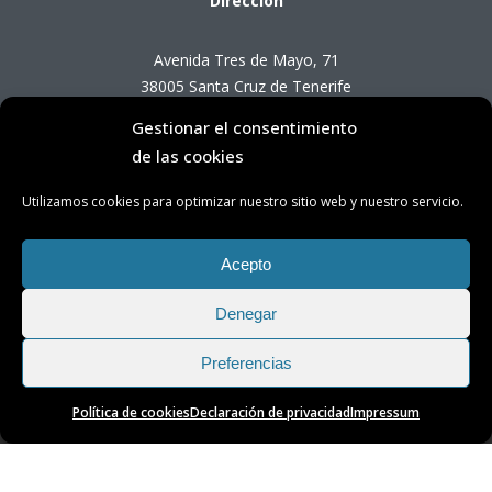
Dirección
Avenida Tres de Mayo, 71
38005 Santa Cruz de Tenerife
Gestionar el consentimiento
Horario de Atención OTC
de las cookies
Utilizamos cookies para optimizar nuestro sitio web y nuestro servicio.
Lunes a viernes de 8:00 a 14:00 horas
(presencial con cita previa)
Acepto
Denegar
Preferencias
Política de cookies
Declaración de privacidad
Impressum
Transparencia
|
Aviso Legal
|
Privacidad
|
Cookies