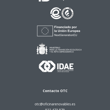
Contacto
OTC
otc@oficinarenovables.es
922 473 879