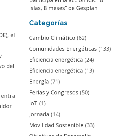
participa en la acción RSC “8
islas, 8 meses” de Gesplan
Categorías
E), el
Cambio Climático
(62)
Comunidades Energéticas
(133)
y
Eficiencia energética
(24)
vo del
Eficiencia energética
(13)
Energía
(71)
Ferias y Congresos
(50)
uentra
IoT
(1)
midor
Jornada
(14)
Movilidad Sostenible
(33)