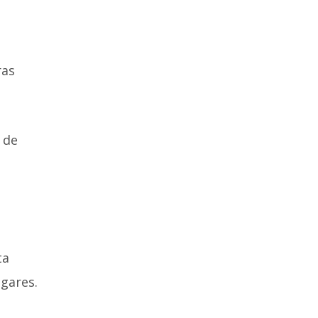
ras
 de
ta
ogares.