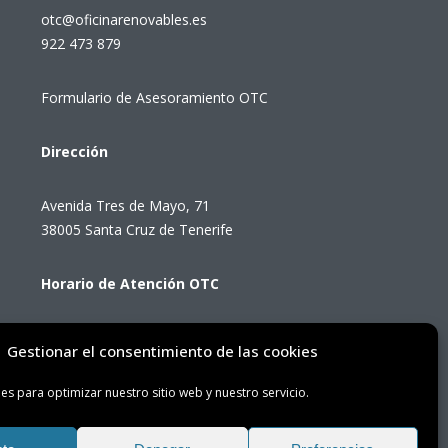
otc@oficinarenovables.es
922 473 879
Formulario de Asesoramiento OTC
Dirección
Avenida Tres de Mayo, 71
38005 Santa Cruz de Tenerife
Horario de Atención OTC
Lunes a viernes de 8:00 a 14:00 horas
Gestionar el consentimiento de las cookies
(presencial con cita previa)
es para optimizar nuestro sitio web y nuestro servicio.