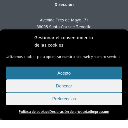
Dirección
Avenida Tres de Mayo, 71
38005 Santa Cruz de Tenerife
Gestionar el consentimiento
Horario de Atención OTC
de las cookies
Utilizamos cookies para optimizar nuestro sitio web y nuestro servicio.
Lunes a viernes de 8:00 a 14:00 horas
(presencial con cita previa)
Acepto
Denegar
Preferencias
Política de cookies
Declaración de privacidad
Impressum
Transparencia
|
Aviso Legal
|
Privacidad
|
Cookies