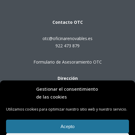
Contacto
OTC
otc@oficinarenovables.es
922 473 879
Formulario de Asesoramiento OTC
Dirección
Gestionar el consentimiento
Avenida Tres de Mayo, 71
de las cookies
38005 Santa Cruz de Tenerife
Utilizamos cookies para optimizar nuestro sitio web y nuestro servicio.
Horario de Atención OTC
Acepto
Lunes a viernes de 8:00 a 14:00 horas