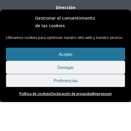
Dirección
Gestionar el consentimiento
Avenida Tres de Mayo, 71
de las cookies
38005 Santa Cruz de Tenerife
Utilizamos cookies para optimizar nuestro sitio web y nuestro servicio.
Horario de Atención OTC
Acepto
Lunes a viernes de 8:00 a 14:00 horas
Denegar
(presencial con cita previa)
Preferencias
Política de cookies
Declaración de privacidad
Impressum
Transparencia
|
Aviso Legal
|
Privacidad
|
Cookies