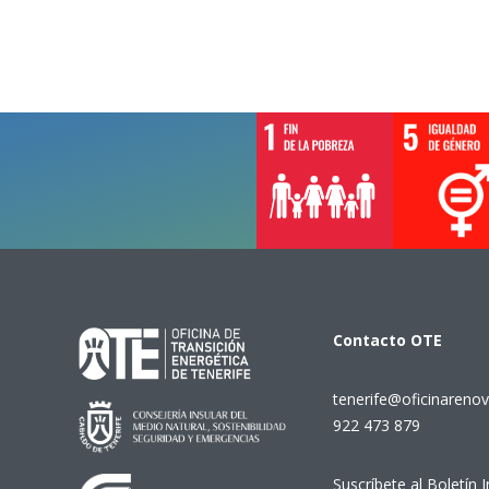
Contacto
OTE
tenerife@oficinarenov
922 473 879
Suscríbete al Boletín 