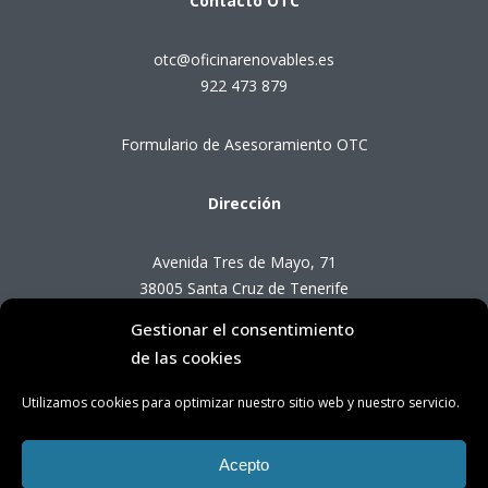
Contacto
OTC
otc@oficinarenovables.es
922 473 879
Formulario de Asesoramiento OTC
Dirección
Avenida Tres de Mayo, 71
38005 Santa Cruz de Tenerife
Gestionar el consentimiento
Horario de Atención OTC
de las cookies
Utilizamos cookies para optimizar nuestro sitio web y nuestro servicio.
Lunes a viernes de 8:00 a 14:00 horas
(presencial con cita previa)
Acepto