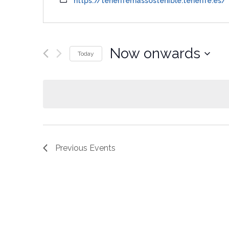
https://tenerifemassostenible.tenerife.es/
Now onwards
Today
Select
date.
Previous
Events