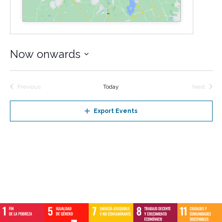
Now onwards
Select
date.
Previous
Today
Next
Events
Events
Export Events