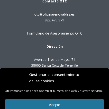
Contacto
OTC
otc@oficinarenovables.es
922 473 879
Formulario de Asesoramiento OTC
Dirección
Avenida Tres de Mayo, 71
38005 Santa Cruz de Tenerife
Gestionar el consentimiento
Horario de Atención OTC
de las cookies
Utilizamos cookies para optimizar nuestro sitio web y nuestro servicio.
Lunes a viernes de 8:00 a 14:00 horas
(presencial con cita previa)
Acepto