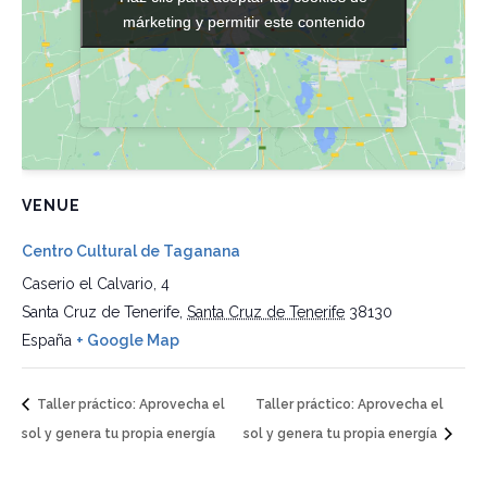
márketing y permitir este contenido
márketing y permitir este contenido
VENUE
Centro Cultural de Taganana
Caserio el Calvario, 4
Santa Cruz de Tenerife
,
Santa Cruz de Tenerife
38130
España
+ Google Map
Taller práctico: Aprovecha el
Taller práctico: Aprovecha el
sol y genera tu propia energía
sol y genera tu propia energía