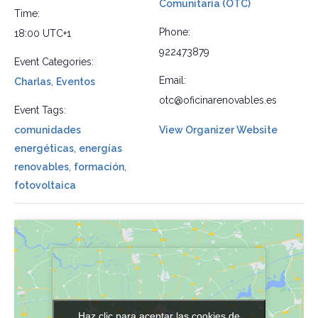
Comunitaria (OTC)
Time:
Phone:
18:00
UTC+1
922473879
Event Categories:
Email:
Charlas
,
Eventos
otc@oficinarenovables.es
Event Tags:
comunidades
View Organizer Website
energéticas
,
energías
renovables
,
formación
,
fotovoltaica
Haz clic para aceptar las cookies de
Haz clic para aceptar las cookies de