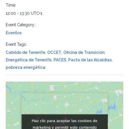
Time:
12:00 - 13:30
UTC+1
Event Category:
Eventos
Event Tags:
Cabildo de Tenerife
,
OCCET
,
Oficina de Transición
Energética de Tenerife
,
PACES
,
Pacto de las Alcaldías
,
pobreza energética
Haz clic para aceptar las cookies de
Haz clic para aceptar las cookies de
márketing y permitir este contenido
márketing y permitir este contenido