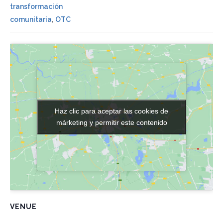
transformación
comunitaria
,
OTC
Haz clic para aceptar las cookies de
Haz clic para aceptar las cookies de
márketing y permitir este contenido
márketing y permitir este contenido
VENUE