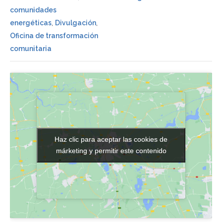
comunidades
energéticas
,
Divulgación
,
Oficina de transformación
comunitaria
Haz clic para aceptar las cookies de
Haz clic para aceptar las cookies de
márketing y permitir este contenido
márketing y permitir este contenido